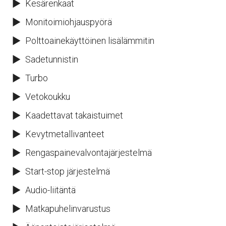
Kesärenkaat
Monitoimiohjauspyörä
Polttoainekäyttöinen lisälämmitin
Sadetunnistin
Turbo
Vetokoukku
Kaadettavat takaistuimet
Kevytmetallivanteet
Rengaspainevalvontajärjestelmä
Start-stop järjestelmä
Audio-liitäntä
Matkapuhelinvarustus