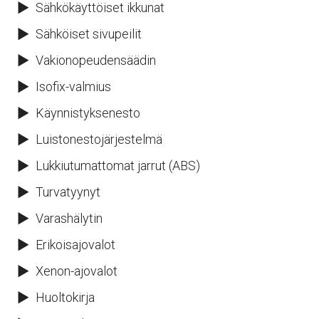
Sähkökäyttöiset ikkunat
Sähköiset sivupeilit
Vakionopeudensäädin
Isofix-valmius
Käynnistyksenesto
Luistonestojärjestelmä
Lukkiutumattomat jarrut (ABS)
Turvatyynyt
Varashälytin
Erikoisajovalot
Xenon-ajovalot
Huoltokirja