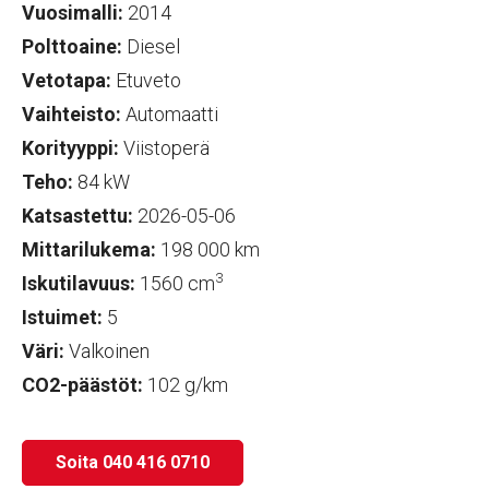
Vuosimalli:
2014
Polttoaine:
Diesel
Vetotapa:
Etuveto
Vaihteisto:
Automaatti
Korityyppi:
Viistoperä
Teho:
84 kW
Katsastettu:
2026-05-06
Mittarilukema:
198 000 km
3
Iskutilavuus:
1560 cm
Istuimet:
5
Väri:
Valkoinen
CO2-päästöt:
102 g/km
Soita 040 416 0710