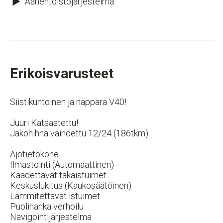
Äänentoistojärjestelmä
Erikoisvarusteet
Siistikuntoinen ja näppärä V40!
Juuri Katsastettu!
Jakohihna vaihdettu 12/24 (186tkm)
Ajotietokone
Ilmastointi (Automaattinen)
Kaadettavat takaistuimet
Keskuslukitus (Kaukosäätöinen)
Lämmitettävät istuimet
Puolinahka verhoilu
Navigointijärjestelmä