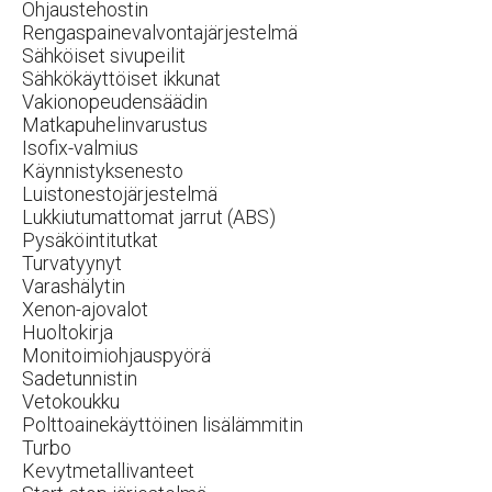
Ohjaustehostin
Rengaspainevalvontajärjestelmä
Sähköiset sivupeilit
Sähkökäyttöiset ikkunat
Vakionopeudensäädin
Matkapuhelinvarustus
Isofix-valmius
Käynnistyksenesto
Luistonestojärjestelmä
Lukkiutumattomat jarrut (ABS)
Pysäköintitutkat
Turvatyynyt
Varashälytin
Xenon-ajovalot
Huoltokirja
Monitoimiohjauspyörä
Sadetunnistin
Vetokoukku
Polttoainekäyttöinen lisälämmitin
Turbo
Kevytmetallivanteet